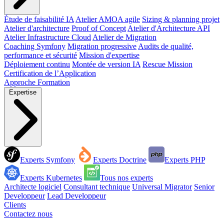
Étude de faisabilité IA
Atelier AMOA agile
Sizing & planning projet
Atelier d'architecture
Proof of Concept
Atelier d'Architecture API
Atelier Infrastructure Cloud
Atelier de Migration
Coaching Symfony
Migration progressive
Audits de qualité,
performance et sécurité
Mission d'expertise
Déploiement continu
Montée de version IA
Rescue Mission
Certification de l’Application
Approche
Formation
Expertise
Experts Symfony
Experts Doctrine
Experts PHP
Experts Kubernetes
Tous nos experts
Architecte logiciel
Consultant technique
Universal Migrator
Senior
Developpeur
Lead Developpeur
Clients
Contactez nous