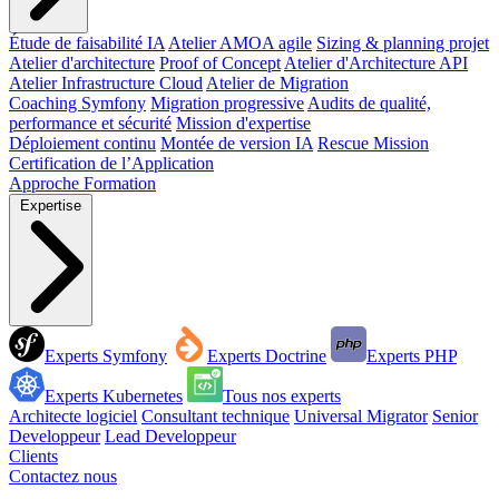
Étude de faisabilité IA
Atelier AMOA agile
Sizing & planning projet
Atelier d'architecture
Proof of Concept
Atelier d'Architecture API
Atelier Infrastructure Cloud
Atelier de Migration
Coaching Symfony
Migration progressive
Audits de qualité,
performance et sécurité
Mission d'expertise
Déploiement continu
Montée de version IA
Rescue Mission
Certification de l’Application
Approche
Formation
Expertise
Experts Symfony
Experts Doctrine
Experts PHP
Experts Kubernetes
Tous nos experts
Architecte logiciel
Consultant technique
Universal Migrator
Senior
Developpeur
Lead Developpeur
Clients
Contactez nous