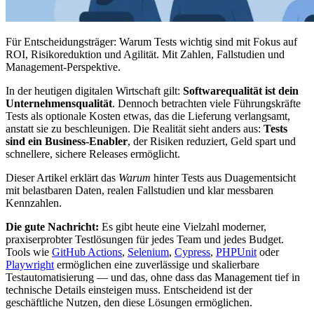
Für Entscheidungsträger: Warum Tests wichtig sind mit Fokus auf
ROI, Risikoreduktion und Agilität. Mit Zahlen, Fallstudien und
Management-Perspektive.
In der heutigen digitalen Wirtschaft gilt:
Softwarequalität ist dein
Unternehmensqualität
. Dennoch betrachten viele Führungskräfte
Tests als optionale Kosten etwas, das die Lieferung verlangsamt,
anstatt sie zu beschleunigen. Die Realität sieht anders aus:
Tests
sind ein Business-Enabler
, der Risiken reduziert, Geld spart und
schnellere, sichere Releases ermöglicht.
Dieser Artikel erklärt das
Warum
hinter Tests aus Duagementsicht
mit belastbaren Daten, realen Fallstudien und klar messbaren
Kennzahlen.
Die gute Nachricht:
Es gibt heute eine Vielzahl moderner,
praxiserprobter Testlösungen für jedes Team und jedes Budget.
Tools wie
GitHub Actions
,
Selenium
,
Cypress
,
PHPUnit
oder
Playwright
ermöglichen eine zuverlässige und skalierbare
Testautomatisierung — und das, ohne dass das Management tief in
technische Details einsteigen muss. Entscheidend ist der
geschäftliche Nutzen, den diese Lösungen ermöglichen.