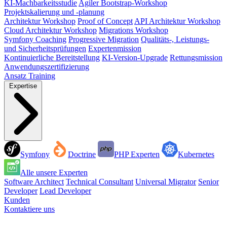
KI-Machbarkeitsstudie
Agiler Bootstrap-Workshop
Projektskalierung und -planung
Architektur Workshop
Proof of Concept
API Architektur Workshop
Cloud Architektur Workshop
Migrations Workshop
Symfony Coaching
Progressive Migration
Qualitäts-, Leistungs-
und Sicherheitsprüfungen
Expertenmission
Kontinuierliche Bereitstellung
KI-Version-Upgrade
Rettungsmission
Anwendungszertifizierung
Ansatz
Training
Expertise
Symfony
Doctrine
PHP Experten
Kubernetes
Alle unsere Experten
Software Architect
Technical Consultant
Universal Migrator
Senior
Developer
Lead Developer
Kunden
Kontaktiere uns