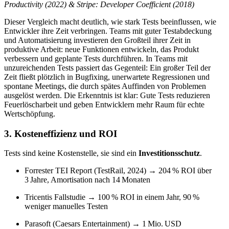
Productivity (2022) & Stripe: Developer Coefficient (2018)
Dieser Vergleich macht deutlich, wie stark Tests beeinflussen, wie
Entwickler ihre Zeit verbringen. Teams mit guter Testabdeckung
und Automatisierung investieren den Großteil ihrer Zeit in
produktive Arbeit: neue Funktionen entwickeln, das Produkt
verbessern und geplante Tests durchführen. In Teams mit
unzureichenden Tests passiert das Gegenteil: Ein großer Teil der
Zeit fließt plötzlich in Bugfixing, unerwartete Regressionen und
spontane Meetings, die durch spätes Auffinden von Problemen
ausgelöst werden. Die Erkenntnis ist klar: Gute Tests reduzieren
Feuerlöscharbeit und geben Entwicklern mehr Raum für echte
Wertschöpfung.
3. Kosteneffizienz und ROI
Tests sind keine Kostenstelle, sie sind ein
Investitionsschutz
.
Forrester TEI Report (TestRail, 2024)
→
204 % ROI über
3 Jahre, Amortisation nach 14 Monaten
Tricentis Fallstudie
→
100 % ROI in einem Jahr, 90 %
weniger manuelles Testen
Parasoft (Caesars Entertainment)
→
1 Mio. USD