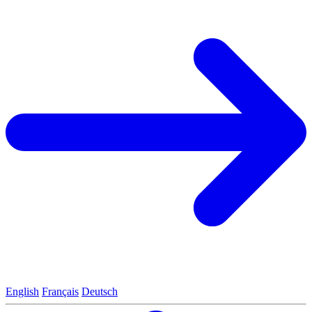
English
Français
Deutsch