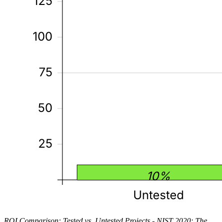
ROI Comparison: Tested vs. Untested Projects - NIST 2020: The