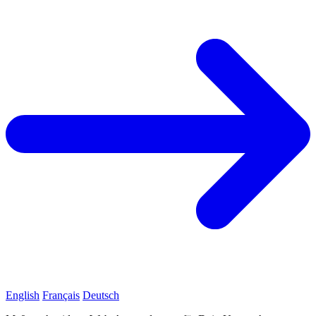
English
Français
Deutsch