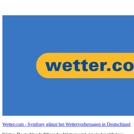
Wetter.com - Symfony glänzt bei Wettervorhersagen in Deutschland