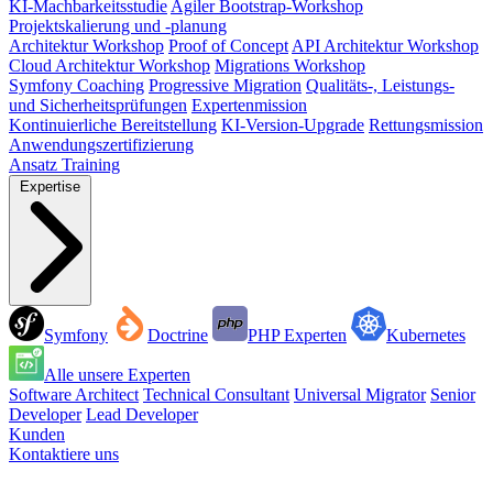
KI-Machbarkeitsstudie
Agiler Bootstrap-Workshop
Projektskalierung und -planung
Architektur Workshop
Proof of Concept
API Architektur Workshop
Cloud Architektur Workshop
Migrations Workshop
Symfony Coaching
Progressive Migration
Qualitäts-, Leistungs-
und Sicherheitsprüfungen
Expertenmission
Kontinuierliche Bereitstellung
KI-Version-Upgrade
Rettungsmission
Anwendungszertifizierung
Ansatz
Training
Expertise
Symfony
Doctrine
PHP Experten
Kubernetes
Alle unsere Experten
Software Architect
Technical Consultant
Universal Migrator
Senior
Developer
Lead Developer
Kunden
Kontaktiere uns