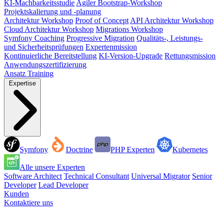
KI-Machbarkeitsstudie
Agiler Bootstrap-Workshop
Projektskalierung und -planung
Architektur Workshop
Proof of Concept
API Architektur Workshop
Cloud Architektur Workshop
Migrations Workshop
Symfony Coaching
Progressive Migration
Qualitäts-, Leistungs-
und Sicherheitsprüfungen
Expertenmission
Kontinuierliche Bereitstellung
KI-Version-Upgrade
Rettungsmission
Anwendungszertifizierung
Ansatz
Training
Expertise
Symfony
Doctrine
PHP Experten
Kubernetes
Alle unsere Experten
Software Architect
Technical Consultant
Universal Migrator
Senior
Developer
Lead Developer
Kunden
Kontaktiere uns