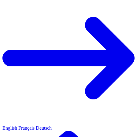
English
Français
Deutsch